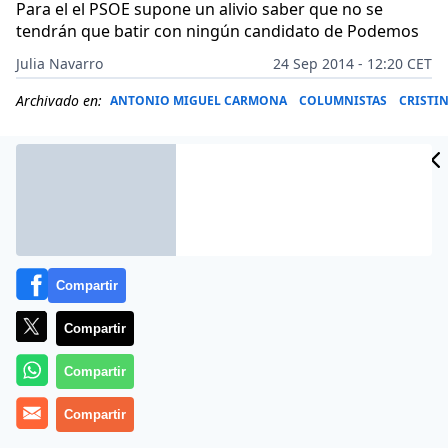
Para el el PSOE supone un alivio saber que no se
tendrán que batir con ningún candidato de Podemos
Julia Navarro
24 Sep 2014 - 12:20 CET
Archivado en:
ANTONIO MIGUEL CARMONA
COLUMNISTAS
CRISTI
Compartir
Compartir
Compartir
Madrid continúa siendo el rompeolas de España y por
Compartir
eso continúa siendo clave en la cita electoral del