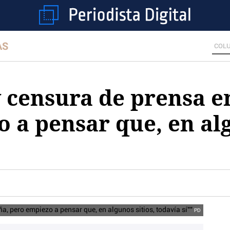
AS
COL
y censura de prensa e
 a pensar que, en alg
PD