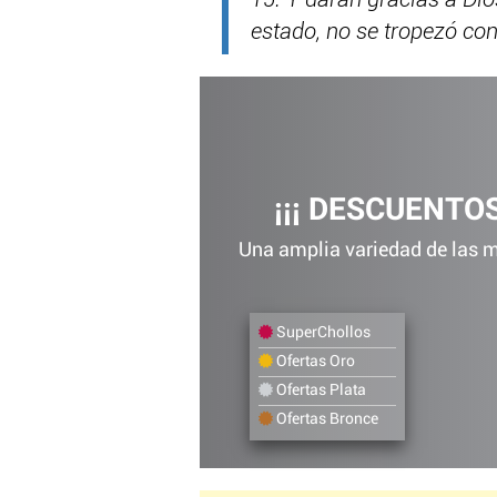
15. Y darán gracias a Di
estado, no se tropezó co
¡¡¡ DESCUENTOS
Una amplia variedad de las me
SuperChollos
Ofertas Oro
Ofertas Plata
Ofertas Bronce