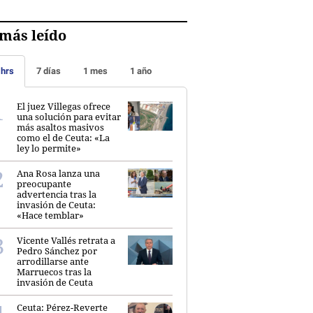
más leído
 hrs
7 días
1 mes
1 año
El juez Villegas ofrece
una solución para evitar
más asaltos masivos
como el de Ceuta: «La
ley lo permite»
Ana Rosa lanza una
preocupante
advertencia tras la
invasión de Ceuta:
«Hace temblar»
Vicente Vallés retrata a
Pedro Sánchez por
arrodillarse ante
Marruecos tras la
invasión de Ceuta
Ceuta: Pérez-Reverte