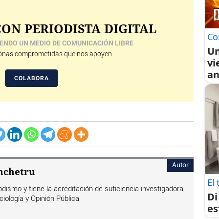
ON PERIODISTA DIGITAL
Co
ENDO UN MEDIO DE COMUNICACIÓN LIBRE
Un
nas comprometidas que nos apoyen
vi
an
COLABORA
Autor
nchetru
El 
dismo y tiene la acreditación de suficiencia investigadora
Di
ciología y Opinión Pública
es