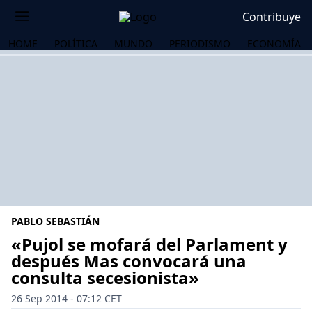
Contribuye
HOME
POLÍTICA
MUNDO
PERIODISMO
ECONOMÍA
PABLO SEBASTIÁN
«Pujol se mofará del Parlament y
después Mas convocará una
consulta secesionista»
OS
26 Sep 2014 - 07:12 CET