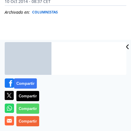
10 Oct 2014 - 08:37 CET
Archivado en:
COLUMNISTAS
Compartir
Compartir
Este viernes día 10 de octubre de 2014, Cristina López
Compartir
Schlichting publica un artículo en el diario La Razón,
bajo título ‘
No ha sido Teresa Romero
‘, que arranca
Compartir
diciendo: