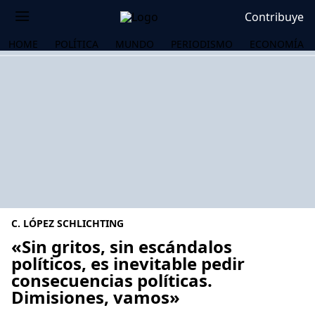
Contribuye
HOME
POLÍTICA
MUNDO
PERIODISMO
ECONOMÍA
C. LÓPEZ SCHLICHTING
«Sin gritos, sin escándalos
políticos, es inevitable pedir
consecuencias políticas.
OS
Dimisiones, vamos»