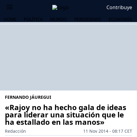
Contribuye
HOME
POLÍTICA
MUNDO
PERIODISMO
ECONOMÍA
FERNANDO JÁUREGUI
«Rajoy no ha hecho gala de ideas
para liderar una situación que le
ha estallado en las manos»
OS
Redacción
11 Nov 2014 - 08:17 CET