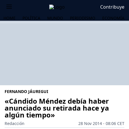
Contribuye
HOME
POLÍTICA
MUNDO
PERIODISMO
ECONOMÍA
FERNANDO JÁUREGUI
«Cándido Méndez debía haber
anunciado su retirada hace ya
algún tiempo»
OS
Redacción
28 Nov 2014 - 08:06 CET