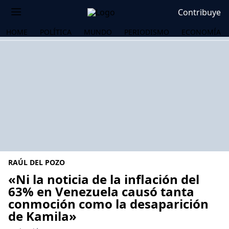
Contribuye
HOME
POLÍTICA
MUNDO
PERIODISMO
ECONOMÍA
RAÚL DEL POZO
«Ni la noticia de la inflación del
63% en Venezuela causó tanta
conmoción como la desaparición
OS
de Kamila»