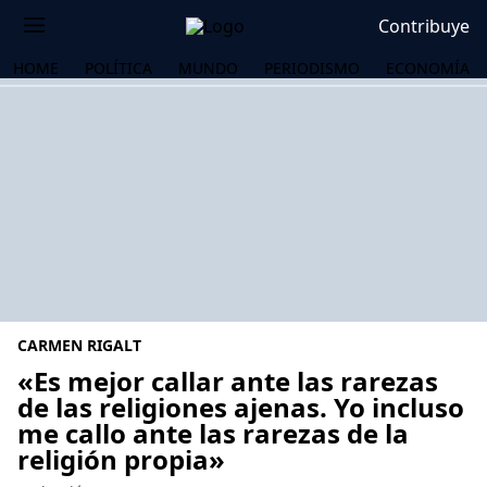
Contribuye
HOME
POLÍTICA
MUNDO
PERIODISMO
ECONOMÍA
CARMEN RIGALT
«Es mejor callar ante las rarezas
de las religiones ajenas. Yo incluso
me callo ante las rarezas de la
OS
religión propia»