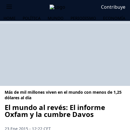
Contribuye
HOME
POLÍTICA
MUNDO
PERIODISMO
ECONOMÍA
Más de mil millones viven en el mundo con menos de 1,25
dólares al día
El mundo al revés: El informe
Oxfam y la cumbre Davos
OS
23 Ene 2015 - 12:22 CET