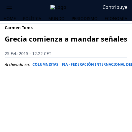
Contribuye
HOME
POLÍTICA
MUNDO
PERIODISMO
ECONOMÍA
Carmen Toms
Grecia comienza a mandar señales
25 Feb 2015 - 12:22 CET
Archivado en:
COLUMNISTAS
FIA - FEDERACIÓN INTERNACIONAL D
OS