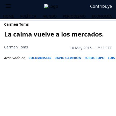
Contribuye
HOME
POLÍTICA
MUNDO
PERIODISMO
ECONOMÍA
Carmen Toms
La calma vuelve a los mercados.
Carmen Toms
10 May 2015 - 12:22 CET
Archivado en:
COLUMNISTAS
DAVID CAMERON
EUROGRUPO
LUIS
OS