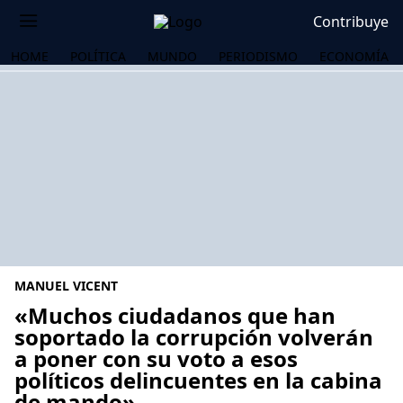
Contribuye
HOME
POLÍTICA
MUNDO
PERIODISMO
ECONOMÍA
MANUEL VICENT
«Muchos ciudadanos que han
soportado la corrupción volverán
a poner con su voto a esos
OS
políticos delincuentes en la cabina
de mando»