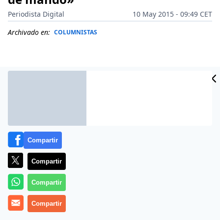
Periodista Digital
10 May 2015 - 09:49 CET
Archivado en:
COLUMNISTAS
Compartir
Compartir
Compartir
Este domingo 10 mayo 2015 Manuel Vicent titula
Las
maletas
su columna en la contraportada de El País.
Compartir
En un navío o en un avión es la máquina la que impone