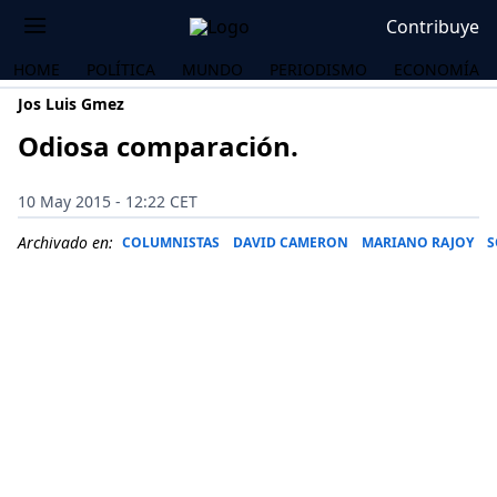
Contribuye
HOME
POLÍTICA
MUNDO
PERIODISMO
ECONOMÍA
Jos Luis Gmez
Odiosa comparación.
10 May 2015 - 12:22 CET
Archivado en:
COLUMNISTAS
DAVID CAMERON
MARIANO RAJOY
S
OS