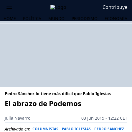
Contribuye
HOME
POLÍTICA
MUNDO
PERIODISMO
ECONOMÍA
Pedro Sánchez lo tiene más difícil que Pablo Iglesias
El abrazo de Podemos
OS
Julia Navarro
03 Jun 2015 - 12:22 CET
Archivado en:
COLUMNISTAS
PABLO IGLESIAS
PEDRO SÁNCHEZ