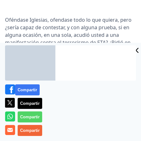
Oféndase Iglesias, ofendase todo lo que quiera, pero
¿sería capaz de contestar, y con alguna prueba, si en
alguna ocasión, en una sola, acudió usted a una
manifestación contra el terrorismo de ETA? ¿Pidió en
algún lugar la liberación de Ortega Lara? ¿Levantó su
mano al cielo por la vida de Miguel Angel Blanco?.
Compartir
Compartir
Compartir
MÁS EN COLUMNISTAS
Compartir