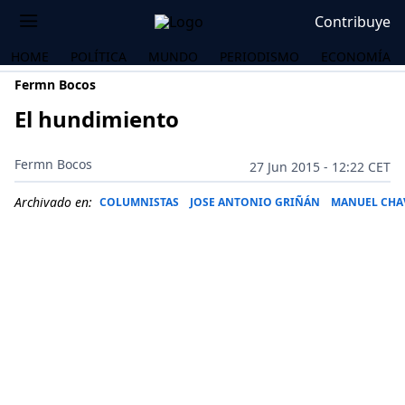
Contribuye
HOME
POLÍTICA
MUNDO
PERIODISMO
ECONOMÍA
Fermn Bocos
El hundimiento
Fermn Bocos
27 Jun 2015 - 12:22 CET
Archivado en:
COLUMNISTAS
JOSE ANTONIO GRIÑÁN
MANUEL CHA
OS