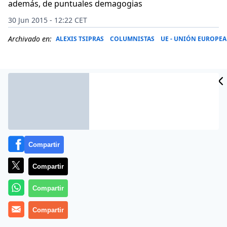
además, de puntuales demagogias
30 Jun 2015 - 12:22 CET
Archivado en:
ALEXIS TSIPRAS
COLUMNISTAS
UE - UNIÓN EUROPEA
Compartir
Compartir
Compartir
El repaso de Junkers, presidente de la Comisión
Europea al Gobierno griego, ha sido antológico. Ha
Compartir
explicado el esfuerzo de las instituciones de la UE para