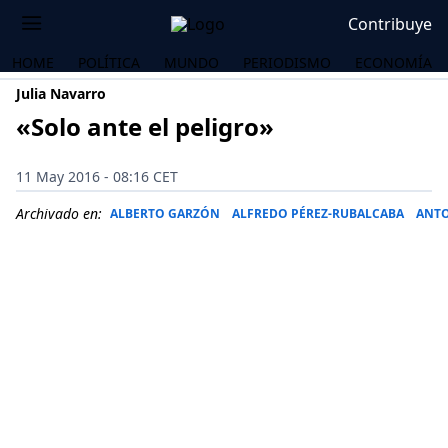
Contribuye
HOME
POLÍTICA
MUNDO
PERIODISMO
ECONOMÍA
Julia Navarro
«Solo ante el peligro»
11 May 2016 - 08:16 CET
Archivado en:
ALBERTO GARZÓN
ALFREDO PÉREZ-RUBALCABA
ANT
OS