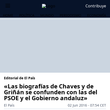
Contribuye
HOME
POLÍTICA
MUNDO
PERIODISMO
ECONOMÍA
Editorial de El País
«Las biografías de Chaves y de
Griñán se confunden con las del
PSOE y el Gobierno andaluz»
OS
El País
02 Jun 2016 - 07:54 CET