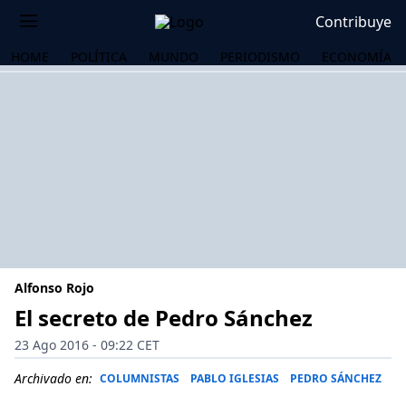
Contribuye
HOME
POLÍTICA
MUNDO
PERIODISMO
ECONOMÍA
Alfonso Rojo
El secreto de Pedro Sánchez
23 Ago 2016 - 09:22 CET
OS
Archivado en:
COLUMNISTAS
PABLO IGLESIAS
PEDRO SÁNCHEZ