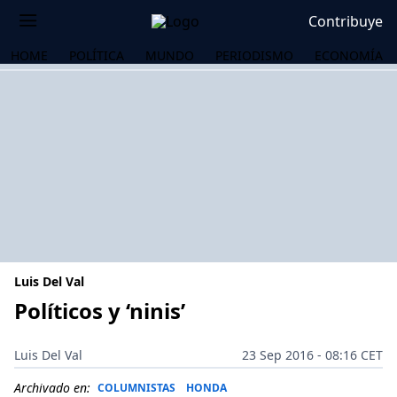
Contribuye
HOME
POLÍTICA
MUNDO
PERIODISMO
ECONOMÍA
Luis Del Val
Políticos y ‘ninis’
OS
Luis Del Val
23 Sep 2016 - 08:16 CET
Archivado en:
COLUMNISTAS
HONDA