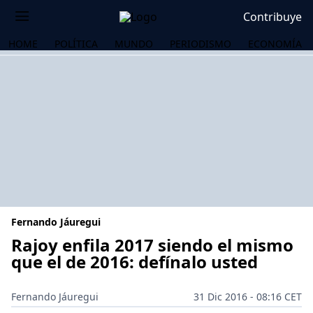
Contribuye
HOME
POLÍTICA
MUNDO
PERIODISMO
ECONOMÍA
Fernando Jáuregui
Rajoy enfila 2017 siendo el mismo
que el de 2016: defínalo usted
OS
Fernando Jáuregui
31 Dic 2016 - 08:16 CET