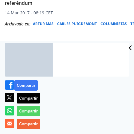
referéndum
14 Mar 2017 - 08:19 CET
Archivado en:
ARTUR MAS
CARLES PUIGDEMONT
COLUMNISTAS
T
Compartir
Compartir
Compartir
COMO el victimismo y la manipulación argumental
Compartir
vienen de serie en el gen nacionalista, Artur Mas y sus
acólitos tienen pretexto sobrado para rasgarse las