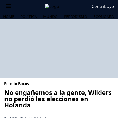
Contribuye
HOME
POLÍTICA
MUNDO
PERIODISMO
ECONOMÍA
Fermín Bocos
No engañemos a la gente, Wilders
no perdió las elecciones en
Holanda
OS