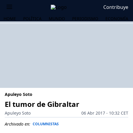
Contribuye
HOME
POLÍTICA
MUNDO
PERIODISMO
ECONOMÍA
Apuleyo Soto
El tumor de Gibraltar
Apuleyo Soto
06 Abr 2017 - 10:32 CET
OS
Archivado en:
COLUMNISTAS