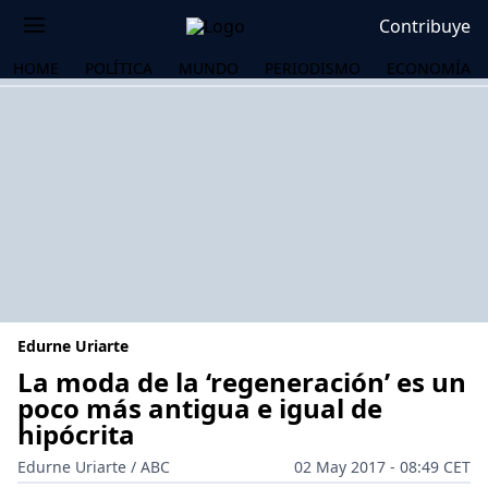
Contribuye
HOME
POLÍTICA
MUNDO
PERIODISMO
ECONOMÍA
Edurne Uriarte
La moda de la ‘regeneración’ es un
poco más antigua e igual de
hipócrita
OS
Edurne Uriarte / ABC
02 May 2017 - 08:49 CET