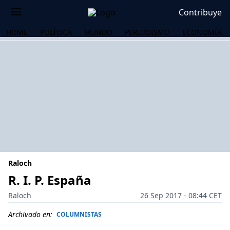
Contribuye
HOME
POLÍTICA
MUNDO
PERIODISMO
ECONOMÍA
Raloch
R. I. P. España
Raloch
26 Sep 2017 - 08:44 CET
OS
Archivado en:
COLUMNISTAS