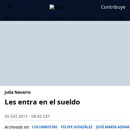
Contribuye
HOME
POLÍTICA
MUNDO
PERIODISMO
ECONOMÍA
Julia Navarro
Les entra en el sueldo
OS
05 Oct 2017 - 08:42 CET
Archivado en:
COLUMNISTAS
FELIPE GONZÁLEZ
JOSÉ MARÍA AZNAR