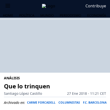
Contribuye
HOME
POLÍTICA
MUNDO
PERIODISMO
ECONOMÍA
ANÁLISIS
Que lo trinquen
Santiago López Castillo
27 Ene 2018 - 11:21 CET
OS
Archivado en:
CARME FORCADELL
COLUMNISTAS
F.C. BARCELONA