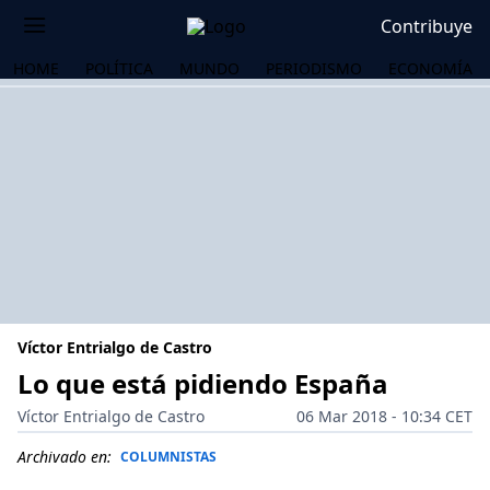
Contribuye
HOME
POLÍTICA
MUNDO
PERIODISMO
ECONOMÍA
Víctor Entrialgo de Castro
Lo que está pidiendo España
Víctor Entrialgo de Castro
06 Mar 2018 - 10:34 CET
OS
Archivado en:
COLUMNISTAS