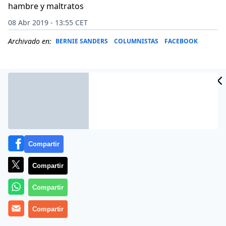
hambre y maltratos
08 Abr 2019 - 13:55 CET
Archivado en:
BERNIE SANDERS
COLUMNISTAS
FACEBOOK
Compartir
Compartir
Compartir
En el esquema ideológico de la izquierda, los hombres
Compartir
heterosexuales son violentos y opresores, y las
mujeres y homosexuales son seres oprimidos, afirma