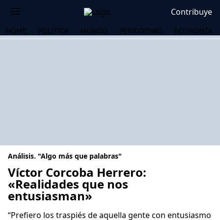
Contribuye
HOME
POLÍTICA
MUNDO
PERIODISMO
ECONOMÍA
Análisis. "Algo más que palabras"
Víctor Corcoba Herrero:
«Realidades que nos
entusiasman»
OS
“Prefiero los traspiés de aquella gente con entusiasmo