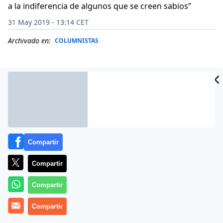
a la indiferencia de algunos que se creen sabios”
31 May 2019 - 13:14 CET
Archivado en:
COLUMNISTAS
Compartir
Compartir
Compartir
Hay realidades que nos entusiasman por su
Compartir
entramado de relaciones vinculantes, que nos dan pie
para reflexionar y entendernos, ya que somos una