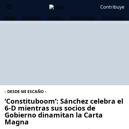
Contribuye
HOME
POLÍTICA
MUNDO
PERIODISMO
ECONOMÍA
- DESDE MI ESCAÑO -
‘Constituboom’: Sánchez celebra el
6-D mientras sus socios de
Gobierno dinamitan la Carta
OS
Magna