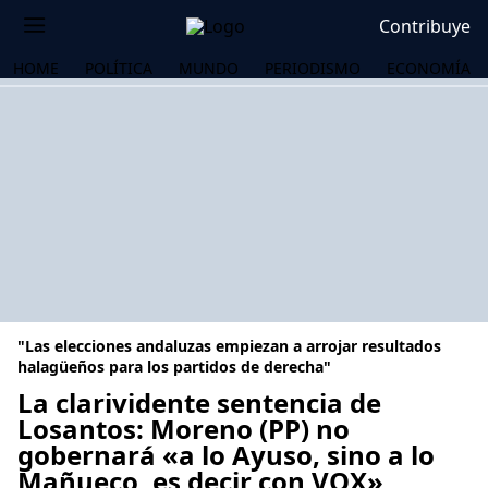
Contribuye
HOME
POLÍTICA
MUNDO
PERIODISMO
ECONOMÍA
"Las elecciones andaluzas empiezan a arrojar resultados
halagüeños para los partidos de derecha"
La clarividente sentencia de
Losantos: Moreno (PP) no
OS
gobernará «a lo Ayuso, sino a lo
Mañueco, es decir con VOX»