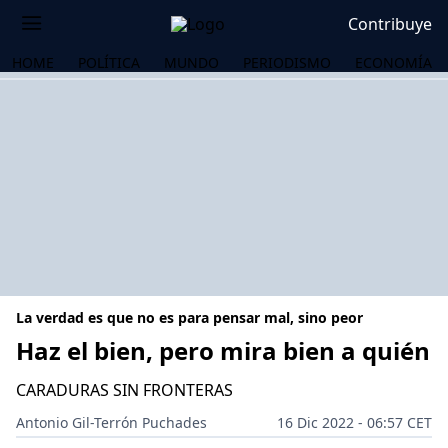
Contribuye
HOME
POLÍTICA
MUNDO
PERIODISMO
ECONOMÍA
La verdad es que no es para pensar mal, sino peor
Haz el bien, pero mira bien a quién
CARADURAS SIN FRONTERAS
OS
Antonio Gil-Terrón Puchades
16 Dic 2022 - 06:57 CET