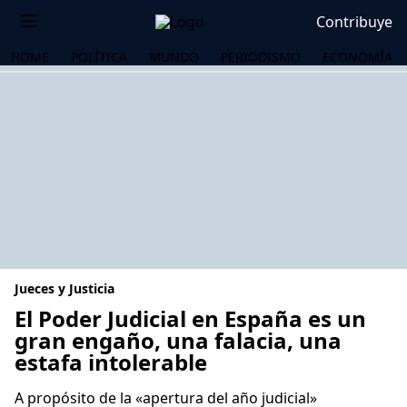
Contribuye
HOME
POLÍTICA
MUNDO
PERIODISMO
ECONOMÍA
Jueces y Justicia
El Poder Judicial en España es un
gran engaño, una falacia, una
estafa intolerable
OS
A propósito de la «apertura del año judicial»