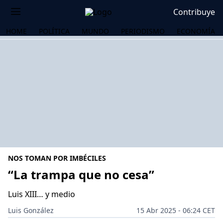
Contribuye
HOME
POLÍTICA
MUNDO
PERIODISMO
ECONOMÍA
NOS TOMAN POR IMBÉCILES
“La trampa que no cesa”
Luis XIII… y medio
OS
Luis González
15 Abr 2025 - 06:24 CET