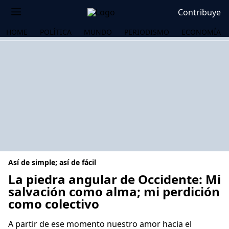
Contribuye
HOME
POLÍTICA
MUNDO
PERIODISMO
ECONOMÍA
Así de simple; así de fácil
La piedra angular de Occidente: Mi
salvación como alma; mi perdición
como colectivo
OS
A partir de ese momento nuestro amor hacia el