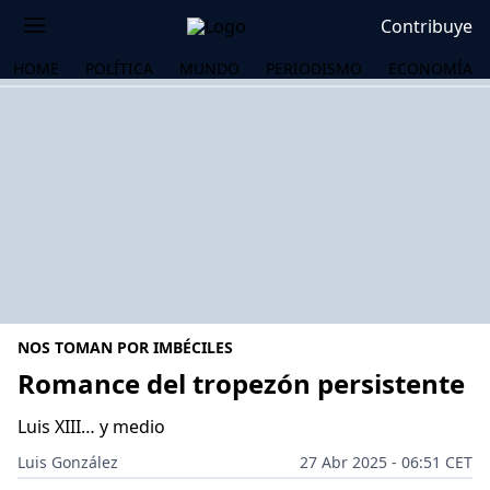
Contribuye
HOME
POLÍTICA
MUNDO
PERIODISMO
ECONOMÍA
NOS TOMAN POR IMBÉCILES
Romance del tropezón persistente
Luis XIII… y medio
OS
Luis González
27 Abr 2025 - 06:51 CET