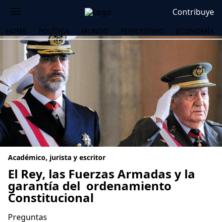
Contribuye
HOME
POLÍTICA
MUNDO
PERIODISMO
ECONOMÍA
Académico, jurista y escritor
El Rey, las Fuerzas Armadas y la
garantía del ordenamiento
Constitucional
OS
Preguntas