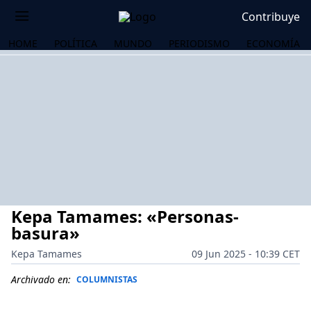
Contribuye
HOME
POLÍTICA
MUNDO
PERIODISMO
ECONOMÍA
Kepa Tamames: «Personas-
basura»
Kepa Tamames
09 Jun 2025 - 10:39 CET
OS
Archivado en:
COLUMNISTAS