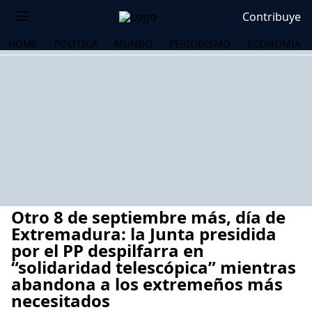
Contribuye
HOME
POLÍTICA
MUNDO
PERIODISMO
ECONOMÍA
Otro 8 de septiembre más, día de
Extremadura: la Junta presidida
por el PP despilfarra en
“solidaridad telescópica” mientras
OS
abandona a los extremeños más
necesitados