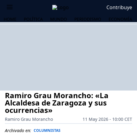
Contribuye
HOME
POLÍTICA
MUNDO
PERIODISMO
ECONOMÍA
Ramiro Grau Morancho: «La
Alcaldesa de Zaragoza y sus
ocurrencias»
Ramiro Grau Morancho
11 May 2026 - 10:00 CET
OS
Archivado en:
COLUMNISTAS