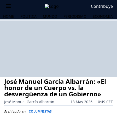
Contribuye
HOME
POLÍTICA
MUNDO
PERIODISMO
ECONOMÍA
José Manuel García Albarrán: «El
honor de un Cuerpo vs. la
desvergüenza de un Gobierno»
José Manuel García Albarrán
13 May 2026 - 10:49 CET
OS
Archivado en:
COLUMNISTAS