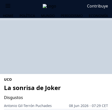
Contribuye
HOME
POLÍTICA
MUNDO
PERIODISMO
ECONOMÍA
UCO
La sonrisa de Joker
Disgustos
OS
Antonio Gil-Terrón Puchades
08 Jun 2026 - 07:29 CET