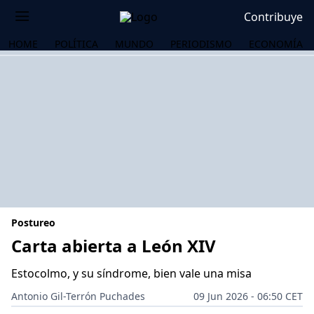
Contribuye
HOME
POLÍTICA
MUNDO
PERIODISMO
ECONOMÍA
Postureo
Carta abierta a León XIV
Estocolmo, y su síndrome, bien vale una misa
OS
Antonio Gil-Terrón Puchades
09 Jun 2026 - 06:50 CET