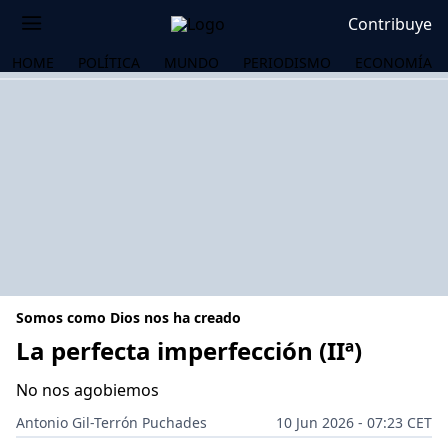
Contribuye
HOME
POLÍTICA
MUNDO
PERIODISMO
ECONOMÍA
Somos como Dios nos ha creado
La perfecta imperfección (IIª)
No nos agobiemos
OS
Antonio Gil-Terrón Puchades
10 Jun 2026 - 07:23 CET