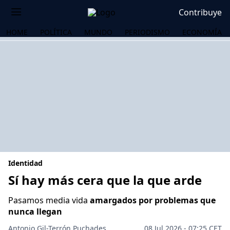
Contribuye
HOME
POLÍTICA
MUNDO
PERIODISMO
ECONOMÍA
Identidad
Sí hay más cera que la que arde
Pasamos media vida
amargados por problemas que
OS
nunca llegan
Antonio Gil-Terrón Puchades
08 Jul 2026 - 07:25 CET