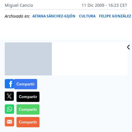
Miguel Cancio
11 Dic 2009 - 16:23 CET
Archivado en:
AITANA SÁNCHEZ-GIJÓN
CULTURA
FELIPE GONZÁLEZ
Compartir
Compartir
En la actualidad esta teniendo lugar en Marruecos el IX
Compartir
Festival Internacional de cine de Marrakech y al que
Compartir
asisten una muy importante representación del cine
internacional incluido el español.