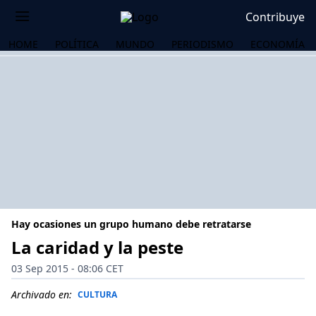
Contribuye
HOME
POLÍTICA
MUNDO
PERIODISMO
ECONOMÍA
Hay ocasiones un grupo humano debe retratarse
La caridad y la peste
03 Sep 2015 - 08:06 CET
OS
Archivado en:
CULTURA